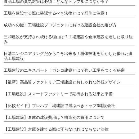
食品工場の臭気対策は必須！どんなトラブルにつながる？
工場を建設する際に確認するべき法律とは？罰則に注意！
成功への鍵！工場建設プロジェクトにおける建設会社の選び方
三和建設が支持され続ける理由は？工場建設や倉庫建設を通した取り組
み
日清エンジニアリングだからこそ出来る！粉体技術を活かした優れた食
品工場建設
工場建設のエキスパート！ガンコ建築とは？強い工場をつくる秘密
【最新】高品質ファクトリア工場建設とおしゃれな外観デザイン
【工場建設】スマートファクトリーで期待される効果と準備
【比較ガイド】プレハブ工場建設で選ぶべきトップ3建設会社
【工場建築】倉庫の建設費用は？構造別の費用について
【工場建設】倉庫を建てる際に守らなければならない法律