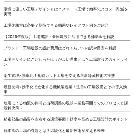
環境に優しい工場デザインとは？スマート工場で効率化とコスト削減を
実現
工場休憩室は必要？期待できる効果やレイアウト例をご紹介
【2025年度版】工場建設・倉庫建設に活用できる補助金を解説
プラント・工場建設の設計費用はどれくらい？内訳や目安を解説
工場デザインにこだわったほうがよい理由とは？工場建設のガイドライ
ン
衛生管理×効率化！食肉カット工場を支える最新冷蔵技術の実態
最新技術×効率化で進化する機械製造業！注目の工場設備とその導入効
果
地震による物流の停滞と出荷調整の現状～業務再開までのプロセスと課
題解決策～
精密部品の品質を左右する環境要因！効率を高める工場設計のポイント
日本酒の工場の課題とは？温暖化と最新技術が変える未来