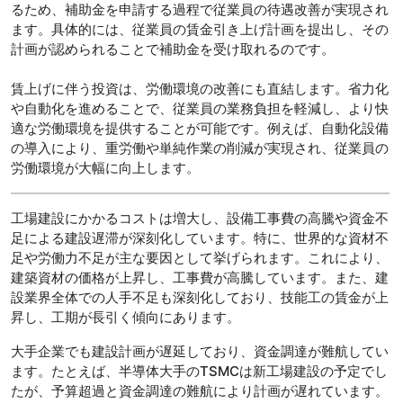
るため、補助金を申請する過程で従業員の待遇改善が実現され
ます。具体的には、従業員の賃金引き上げ計画を提出し、その
計画が認められることで補助金を受け取れるのです。
賃上げに伴う投資は、労働環境の改善にも直結します。省力化
や自動化を進めることで、従業員の業務負担を軽減し、より快
適な労働環境を提供することが可能です。例えば、自動化設備
の導入により、重労働や単純作業の削減が実現され、従業員の
労働環境が大幅に向上します。
工場建設にかかるコストは増大し、設備工事費の高騰や資金不
足による建設遅滞が深刻化しています。特に、世界的な資材不
足や労働力不足が主な要因として挙げられます。これにより、
建築資材の価格が上昇し、工事費が高騰しています。また、建
設業界全体での人手不足も深刻化しており、技能工の賃金が上
昇し、工期が長引く傾向にあります。
大手企業でも建設計画が遅延しており、資金調達が難航してい
ます。たとえば、半導体大手のTSMCは新工場建設の予定でし
たが、予算超過と資金調達の難航により計画が遅れています。