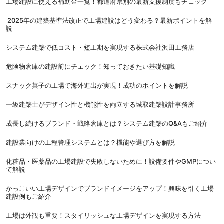
工場建設に使える補助金一覧！都道府県別の最新支援制度もチェック
2025年の建築基準法改正で工場建設はどう変わる？最新ポイントを解
説
システム建築で低コスト・短工期を実現する株式会社沢田工務店
危険物倉庫の建設前にチェック！知っておきたい基礎知識
スナック菓子の工場で海外進出が実現！成功のポイントを解説
一級建築士がデザイン性と機能性を両立する城取建築設計事務所
成長し続けるブランド・戦略倉庫とは？システム建築のQ&Aもご紹介
建設業向けの工程管理システムとは？機能や選び方を解説
化粧品・医薬品の工場建設で失敗しないために！設備要件やGMPについ
て解説
かっこいい工場デザインでブランドイメージをアップ！興味を引く工場
建設例もご紹介
工場は外観も重要！スタイリッシュな工場デザインを実現する方法