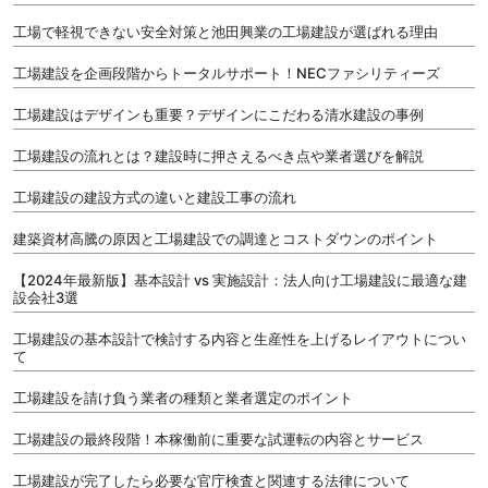
工場で軽視できない安全対策と池田興業の工場建設が選ばれる理由
工場建設を企画段階からトータルサポート！NECファシリティーズ
工場建設はデザインも重要？デザインにこだわる清水建設の事例
工場建設の流れとは？建設時に押さえるべき点や業者選びを解説
工場建設の建設方式の違いと建設工事の流れ
建築資材高騰の原因と工場建設での調達とコストダウンのポイント
【2024年最新版】基本設計 vs 実施設計：法人向け工場建設に最適な建
設会社3選
工場建設の基本設計で検討する内容と生産性を上げるレイアウトについ
て
工場建設を請け負う業者の種類と業者選定のポイント
工場建設の最終段階！本稼働前に重要な試運転の内容とサービス
工場建設が完了したら必要な官庁検査と関連する法律について