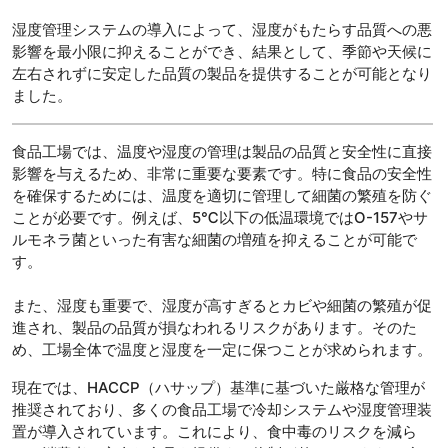
湿度管理システムの導入によって、湿度がもたらす品質への悪
影響を最小限に抑えることができ、結果として、季節や天候に
左右されずに安定した品質の製品を提供することが可能となり
ました。
食品工場では、温度や湿度の管理は製品の品質と安全性に直接
影響を与えるため、非常に重要な要素です。特に食品の安全性
を確保するためには、温度を適切に管理して細菌の繁殖を防ぐ
ことが必要です。例えば、5℃以下の低温環境ではO-157やサ
ルモネラ菌といった有害な細菌の増殖を抑えることが可能で
す。
また、湿度も重要で、湿度が高すぎるとカビや細菌の繁殖が促
進され、製品の品質が損なわれるリスクがあります。そのた
め、工場全体で温度と湿度を一定に保つことが求められます。
現在では、HACCP（ハサップ）基準に基づいた厳格な管理が
推奨されており、多くの食品工場で冷却システムや湿度管理装
置が導入されています。これにより、食中毒のリスクを減ら