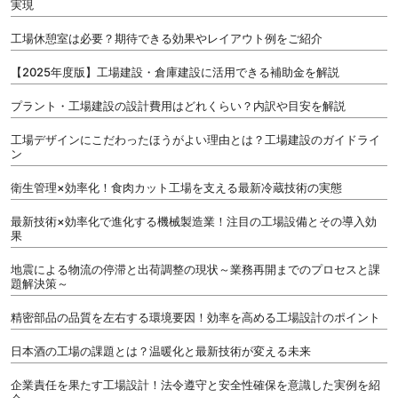
実現
工場休憩室は必要？期待できる効果やレイアウト例をご紹介
【2025年度版】工場建設・倉庫建設に活用できる補助金を解説
プラント・工場建設の設計費用はどれくらい？内訳や目安を解説
工場デザインにこだわったほうがよい理由とは？工場建設のガイドライ
ン
衛生管理×効率化！食肉カット工場を支える最新冷蔵技術の実態
最新技術×効率化で進化する機械製造業！注目の工場設備とその導入効
果
地震による物流の停滞と出荷調整の現状～業務再開までのプロセスと課
題解決策～
精密部品の品質を左右する環境要因！効率を高める工場設計のポイント
日本酒の工場の課題とは？温暖化と最新技術が変える未来
企業責任を果たす工場設計！法令遵守と安全性確保を意識した実例を紹