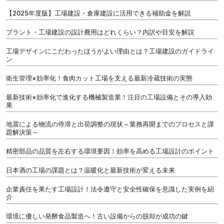
【2025年度版】工場建設・倉庫建設に活用できる補助金を解説
プラント・工場建設の設計費用はどれくらい？内訳や目安を解説
工場デザインにこだわったほうがよい理由とは？工場建設のガイドライ
ン
衛生管理×効率化！食肉カット工場を支える最新冷蔵技術の実態
最新技術×効率化で進化する機械製造業！注目の工場設備とその導入効
果
地震による物流の停滞と出荷調整の現状～業務再開までのプロセスと課
題解決策～
精密部品の品質を左右する環境要因！効率を高める工場設計のポイント
日本酒の工場の課題とは？温暖化と最新技術が変える未来
企業責任を果たす工場設計！法令遵守と安全性確保を意識した実例を紹
介
環境に優しい発酵食品製造へ！古い設備からの脱却が成功の鍵