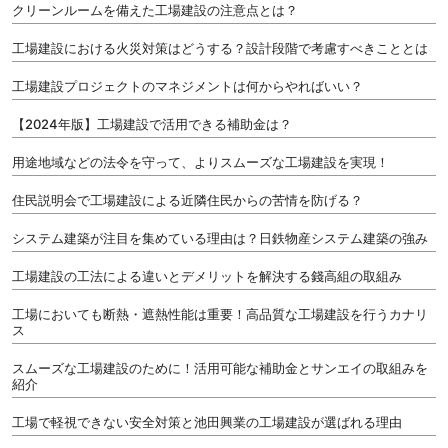
クリーンルームを備えた工場建設の注意点とは？
工場建設における火災対策はどうする？設計段階で考慮すべきこととは
工場建設プロジェクトのマネジメントは何からやればいい？
【2024年版】工場建設で活用できる補助金は？
用途地域などの法令を守って、よりスムーズな工場建設を実現！
住民説明会で工場建設による近隣住民からの苦情を防げる？
システム建築が注目を集めている理由は？日鉄物産システム建築の強み
工場建設の工法による違いとデメリットを解決する錢高組の取組み
工場においても断熱・遮熱性能は重要！高品質な工場建設を行うカナリ
ス
スムーズな工場建設のために！活用可能な補助金とサンエイの取組みを
紹介
工場で軽視できない安全対策と池田興業の工場建設が選ばれる理由