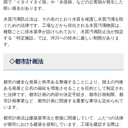
因で「イタイイタイ病」や「水俣病」などの公害病が発生した
暗い過去があります。
水質汚濁防止法は、その名のとおり水質を保護し水質汚濁を防
ぐための法律です。工場などから排出される水質汚濁物質は、
種類ごとに排水基準が設けられており、水質汚濁防止法が指定
する「特定施設」では、河川への排水に厳しい制限がありま
す。
◇都市計画法
都市の健全な発展と秩序ある整備することにより、国土の均衡
ある発展と公共の福祉を増進させることを目的として制定され
た法律です。都市計画の内容や決定手続き、都市計画制限、都
市計画事業など、都市計画に関連する重要な事項も定められて
います。
都市計画法は建築基準法と密接に関連していて、ふたつの法律
が都市における建築を規制しています。工場を建設する際は、