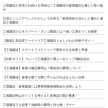
三和建設が支持され続ける理由は？工場建設や倉庫建設を通した取り組
み
日清エンジニアリングだからこそ出来る！粉体技術を活かした優れた食
品工場建設
工場建設のエキスパート！ガンコ建築とは？強い工場をつくる秘密
【最新】高品質ファクトリア工場建設とおしゃれな外観デザイン
【工場建設】スマートファクトリーで期待される効果と準備
【比較ガイド】プレハブ工場建設で選ぶべきトップ3建設会社
【工場建築】倉庫の建設費用は？構造別の費用について
【工場建設】倉庫を建てる際に守らなければならない法律
工場建設・倉庫建築には事業再構築補助金を活用しよう
工場建設時はポイントを押さえた倉庫設計図が重要！
工場建設でも必要？地鎮祭の費用と持ち物・マナー