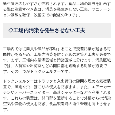
衛生管理のしやすさが左右されます。食品工場の建設を計画す
る際に注意すべき点は、汚染を発生させない工夫、サニテーシ
ョン動線を確保、設備面での配慮の3つです。
◇工場内汚染を発生させない工夫
工場内では従業員や製品が移動することで交差汚染が起きる可
能性があるため、工場内汚染を防ぐための対策と工夫が必要で
す。まず、工場内を清潔区域と汚染区域に分けます。汚染区域
では、入荷室や出荷室などの開口部を遮断する対策が必要で
す。その一つがドックシェルターです。
ドックシェルターはトラックと入出荷口の隙間を埋める気密装
置で、風雨や虫、ほこりの侵入を防ぎます。また、エアーカー
テンやオーバースライダー、高速シャッターなども利用されま
す。これらの装置は、開口部を遮断することで外部からの汚染
空気や異物の侵入を防ぎ、食品製造時の衛生管理を向上させま
す。