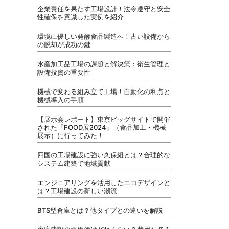
企業責任を果たす工場設計！法令遵守と安全
性確保を意識した実例を紹介
環境に優しい発酵食品製造へ！古い設備から
の脱却が成功の鍵
水産加工品工場の課題と解決策：衛生管理と
設備投資の重要性
機械で変わる組み立て工場！自動化の利点と
機械導入の手順
【展示会レポート】東京ビッグサイトで開催
された「FOOD展2024」（食品加工・機械
展示）に行ってみた！
四国の工場建設に強い久保組とは？合理的な
システム建築で地域貢献
エンジニアリングを活用したエコデザインと
は？工場建設の新しい潮流
BTS型倉庫とは？他タイプとの違いを解説