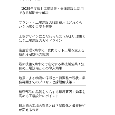
【2025年度版】工場建設・倉庫建設に活用
できる補助金を解説
プラント・工場建設の設計費用はどれくら
い？内訳や目安を解説
工場デザインにこだわったほうがよい理由と
は？工場建設のガイドライン
衛生管理×効率化！食肉カット工場を支える
最新冷蔵技術の実態
最新技術×効率化で進化する機械製造業！注
目の工場設備とその導入効果
地震による物流の停滞と出荷調整の現状～業
務再開までのプロセスと課題解決策～
精密部品の品質を左右する環境要因！効率を
高める工場設計のポイント
日本酒の工場の課題とは？温暖化と最新技術
が変える未来