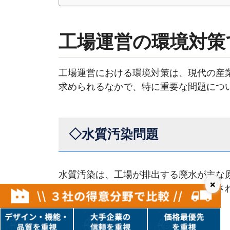
工場運営の環境対策
工場運営における環境対策は、現代の産
求められるなかで、特に重要な問題につ
◇水質汚染問題
水質汚染は、工場が排出する廃水が主な
×
り、地下水や河川、海、湖などが汚染さ
す。