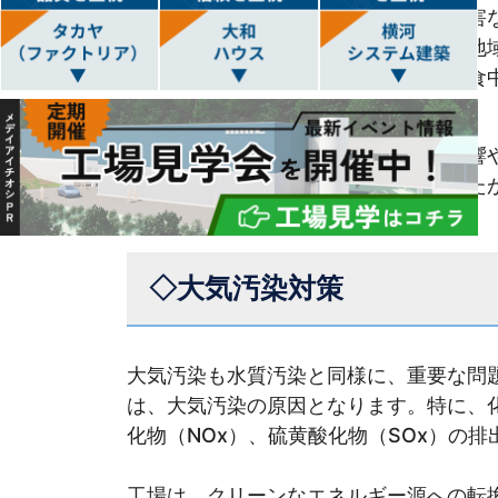
工場から排出される水には、様々な有害
川や海、地下水に流すと、自然環境や地
工場の排水が水道水に混入し、住民が食
こったこともあります。
このような水質汚染は、生態系への影響
会にも大きな損失をもたらします。した
適合するように努めることが重要です。
◇大気汚染対策
大気汚染も水質汚染と同様に、重要な問
は、大気汚染の原因となります。特に、
化物（NOx）、硫黄酸化物（SOx）の
工場は、クリーンなエネルギー源への転