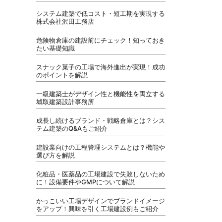
システム建築で低コスト・短工期を実現する
株式会社沢田工務店
危険物倉庫の建設前にチェック！知っておき
たい基礎知識
スナック菓子の工場で海外進出が実現！成功
のポイントを解説
一級建築士がデザイン性と機能性を両立する
城取建築設計事務所
成長し続けるブランド・戦略倉庫とは？シス
テム建築のQ&Aもご紹介
建設業向けの工程管理システムとは？機能や
選び方を解説
化粧品・医薬品の工場建設で失敗しないため
に！設備要件やGMPについて解説
かっこいい工場デザインでブランドイメージ
をアップ！興味を引く工場建設例もご紹介