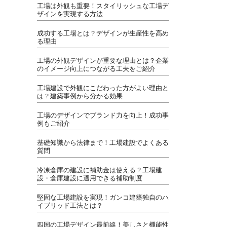
工場は外観も重要！スタイリッシュな工場デ
ザインを実現する方法
成功する工場とは？デザインが生産性を高め
る理由
工場の外観デザインが重要な理由とは？企業
のイメージ向上につながる工夫をご紹介
工場建設で外観にこだわった方がよい理由と
は？建築事例から分かる効果
工場のデザインでブランド力を向上！成功事
例もご紹介
基礎知識から法律まで！工場建設でよくある
質問
冷凍倉庫の建設に補助金は使える？工場建
設・倉庫建設に適用できる補助制度
堅固な工場建設を実現！ガンコ建築独自のハ
イブリッド工法とは？
四国の工場デザイン最前線！美しさと機能性