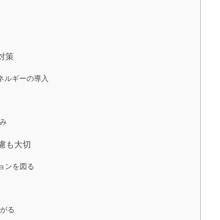
対策
ネルギーの導入
み
慮も大切
ョンを図る
がる