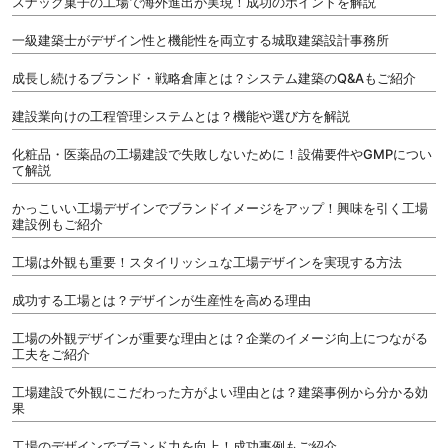
スナック菓子の工場で海外進出が実現！成功のポイントを解説
一級建築士がデザイン性と機能性を両立する城取建築設計事務所
成長し続けるブランド・戦略倉庫とは？システム建築のQ&Aもご紹介
建設業向けの工程管理システムとは？機能や選び方を解説
化粧品・医薬品の工場建設で失敗しないために！設備要件やGMPについ
て解説
かっこいい工場デザインでブランドイメージをアップ！興味を引く工場
建設例もご紹介
工場は外観も重要！スタイリッシュな工場デザインを実現する方法
成功する工場とは？デザインが生産性を高める理由
工場の外観デザインが重要な理由とは？企業のイメージ向上につながる
工夫をご紹介
工場建設で外観にこだわった方がよい理由とは？建築事例から分かる効
果
工場のデザインでブランド力を向上！成功事例もご紹介