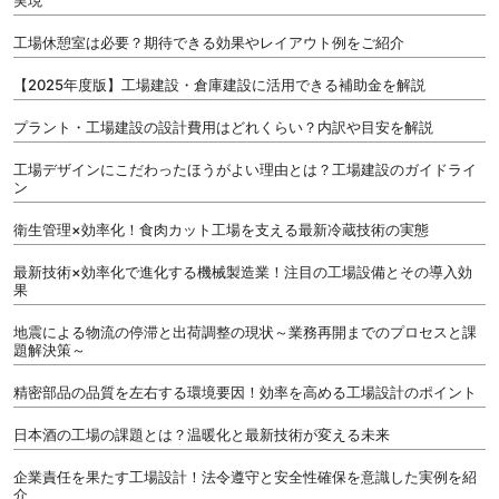
実現
工場休憩室は必要？期待できる効果やレイアウト例をご紹介
【2025年度版】工場建設・倉庫建設に活用できる補助金を解説
プラント・工場建設の設計費用はどれくらい？内訳や目安を解説
工場デザインにこだわったほうがよい理由とは？工場建設のガイドライ
ン
衛生管理×効率化！食肉カット工場を支える最新冷蔵技術の実態
最新技術×効率化で進化する機械製造業！注目の工場設備とその導入効
果
地震による物流の停滞と出荷調整の現状～業務再開までのプロセスと課
題解決策～
精密部品の品質を左右する環境要因！効率を高める工場設計のポイント
日本酒の工場の課題とは？温暖化と最新技術が変える未来
企業責任を果たす工場設計！法令遵守と安全性確保を意識した実例を紹
介