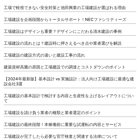
工場で軽視できない安全対策と池田興業の工場建設が選ばれる理由
工場建設を企画段階からトータルサポート！NECファシリティーズ
工場建設はデザインも重要？デザインにこだわる清水建設の事例
工場建設の流れとは？建設時に押さえるべき点や業者選びを解説
工場建設の建設方式の違いと建設工事の流れ
建築資材高騰の原因と工場建設での調達とコストダウンのポイント
【2024年最新版】基本設計 vs 実施設計：法人向け工場建設に最適な建
設会社3選
工場建設の基本設計で検討する内容と生産性を上げるレイアウトについ
て
工場建設を請け負う業者の種類と業者選定のポイント
工場建設の最終段階！本稼働前に重要な試運転の内容とサービス
工場建設が完了したら必要な官庁検査と関連する法律について