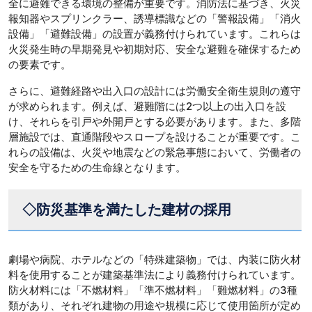
全に避難できる環境の整備が重要です。消防法に基づき、火災
報知器やスプリンクラー、誘導標識などの「警報設備」「消火
設備」「避難設備」の設置が義務付けられています。これらは
火災発生時の早期発見や初期対応、安全な避難を確保するため
の要素です。
さらに、避難経路や出入口の設計には労働安全衛生規則の遵守
が求められます。例えば、避難階には2つ以上の出入口を設
け、それらを引戸や外開戸とする必要があります。また、多階
層施設では、直通階段やスロープを設けることが重要です。こ
れらの設備は、火災や地震などの緊急事態において、労働者の
安全を守るための生命線となります。
◇防災基準を満たした建材の採用
劇場や病院、ホテルなどの「特殊建築物」では、内装に防火材
料を使用することが建築基準法により義務付けられています。
防火材料には「不燃材料」「準不燃材料」「難燃材料」の3種
類があり、それぞれ建物の用途や規模に応じて使用箇所が定め