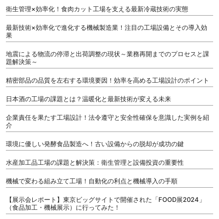
衛生管理×効率化！食肉カット工場を支える最新冷蔵技術の実態
最新技術×効率化で進化する機械製造業！注目の工場設備とその導入効
果
地震による物流の停滞と出荷調整の現状～業務再開までのプロセスと課
題解決策～
精密部品の品質を左右する環境要因！効率を高める工場設計のポイント
日本酒の工場の課題とは？温暖化と最新技術が変える未来
企業責任を果たす工場設計！法令遵守と安全性確保を意識した実例を紹
介
環境に優しい発酵食品製造へ！古い設備からの脱却が成功の鍵
水産加工品工場の課題と解決策：衛生管理と設備投資の重要性
機械で変わる組み立て工場！自動化の利点と機械導入の手順
【展示会レポート】東京ビッグサイトで開催された「FOOD展2024」
（食品加工・機械展示）に行ってみた！