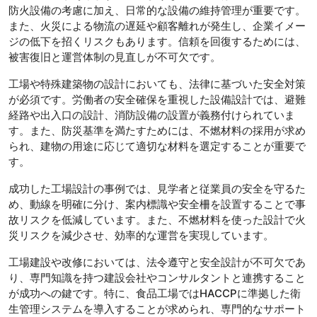
防火設備の考慮に加え、日常的な設備の維持管理が重要です。
また、火災による物流の遅延や顧客離れが発生し、企業イメー
ジの低下を招くリスクもあります。信頼を回復するためには、
被害復旧と運営体制の見直しが不可欠です。
工場や特殊建築物の設計においても、法律に基づいた安全対策
が必須です。労働者の安全確保を重視した設備設計では、避難
経路や出入口の設計、消防設備の設置が義務付けられていま
す。また、防災基準を満たすためには、不燃材料の採用が求め
られ、建物の用途に応じて適切な材料を選定することが重要で
す。
成功した工場設計の事例では、見学者と従業員の安全を守るた
め、動線を明確に分け、案内標識や安全柵を設置することで事
故リスクを低減しています。また、不燃材料を使った設計で火
災リスクを減少させ、効率的な運営を実現しています。
工場建設や改修においては、法令遵守と安全設計が不可欠であ
り、専門知識を持つ建設会社やコンサルタントと連携すること
が成功への鍵です。特に、食品工場ではHACCPに準拠した衛
生管理システムを導入することが求められ、専門的なサポート