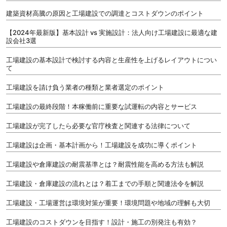
建築資材高騰の原因と工場建設での調達とコストダウンのポイント
【2024年最新版】基本設計 vs 実施設計：法人向け工場建設に最適な建
設会社3選
工場建設の基本設計で検討する内容と生産性を上げるレイアウトについ
て
工場建設を請け負う業者の種類と業者選定のポイント
工場建設の最終段階！本稼働前に重要な試運転の内容とサービス
工場建設が完了したら必要な官庁検査と関連する法律について
工場建設は企画・基本計画から！工場建設を成功に導くポイント
工場建設や倉庫建設の耐震基準とは？耐震性能を高める方法も解説
工場建設・倉庫建設の流れとは？着工までの手順と関連法令を解説
工場建設・工場運営は環境対策が重要！環境問題や地域の理解も大切
工場建設のコストダウンを目指す！設計・施工の別発注も有効？