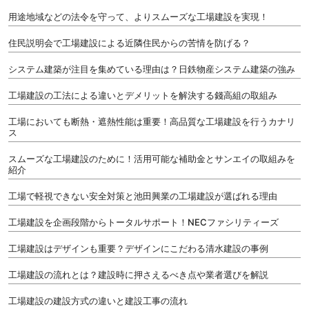
用途地域などの法令を守って、よりスムーズな工場建設を実現！
住民説明会で工場建設による近隣住民からの苦情を防げる？
システム建築が注目を集めている理由は？日鉄物産システム建築の強み
工場建設の工法による違いとデメリットを解決する錢高組の取組み
工場においても断熱・遮熱性能は重要！高品質な工場建設を行うカナリ
ス
スムーズな工場建設のために！活用可能な補助金とサンエイの取組みを
紹介
工場で軽視できない安全対策と池田興業の工場建設が選ばれる理由
工場建設を企画段階からトータルサポート！NECファシリティーズ
工場建設はデザインも重要？デザインにこだわる清水建設の事例
工場建設の流れとは？建設時に押さえるべき点や業者選びを解説
工場建設の建設方式の違いと建設工事の流れ