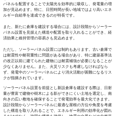
パネルを配置することで太陽光を効率的に吸収し、発電量の増
加が見込めます。特に、日照時間が長い地域ではより高いエネ
ルギー自給率を達成できるのが特長です。
また、新たに倉庫を建設する場合には、設計段階からソーラー
パネル設置を見据えた構造や配置を取り入れることができ、経
済効果と維持管理の容易さも見込めます。
ただし、ソーラーパネル設置には制約もあります。古い倉庫で
は耐震性や耐荷重性に問題がある場合があり、特に建築基準法
の改正以前に建てられた建物には耐震補強が必要になることが
少なくありません。また、火災リスクも考慮しなければなら
ず、発電中のソーラーパネルにより消火活動が困難になるリス
クが指摘されています。
ソーラーパネル設置を前提とし新設倉庫を建設する際は、日射
量が豊富で建物や樹木による影ができにくい土地を選定し、南
向きの広い敷地を確保することで発電効率を最大化できます。
設計段階からソーラーパネルに最適な屋根の方位や角度を考慮
した構造を取り入れることで、エネルギー利用の効率化が図れ