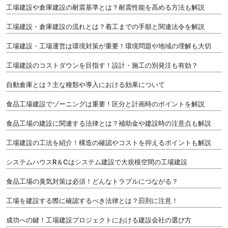
工場建設や倉庫建設の耐震基準とは？耐震性能を高める方法も解説
工場建設・倉庫建設の流れとは？着工までの手順と関連法令を解説
工場建設・工場運営は環境対策が重要！環境問題や地域の理解も大切
工場建設のコストダウンを目指す！設計・施工の別発注も有効？
自動倉庫とは？主な種類や導入における効果について
食品工場建設でゾーニングは重要！区分と計画時のポイントを解説
食品工場の建設に関連する法律とは？補助金や建設時の注意点も解説
工場建設の工法を紹介！構造の確認やコストを抑えるポイントも解説
システムハウスR＆Cはシステム建設で大規模空間の工場建設
食品工場の臭気対策は必須！どんなトラブルにつながる？
工場を建設する際に確認するべき法律とは？罰則に注意！
成功への鍵！工場建設プロジェクトにおける建設会社の選び方