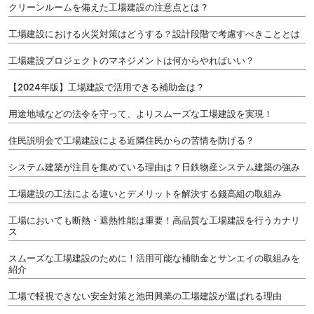
クリーンルームを備えた工場建設の注意点とは？
工場建設における火災対策はどうする？設計段階で考慮すべきこととは
工場建設プロジェクトのマネジメントは何からやればいい？
【2024年版】工場建設で活用できる補助金は？
用途地域などの法令を守って、よりスムーズな工場建設を実現！
住民説明会で工場建設による近隣住民からの苦情を防げる？
システム建築が注目を集めている理由は？日鉄物産システム建築の強み
工場建設の工法による違いとデメリットを解決する錢高組の取組み
工場においても断熱・遮熱性能は重要！高品質な工場建設を行うカナリ
ス
スムーズな工場建設のために！活用可能な補助金とサンエイの取組みを
紹介
工場で軽視できない安全対策と池田興業の工場建設が選ばれる理由