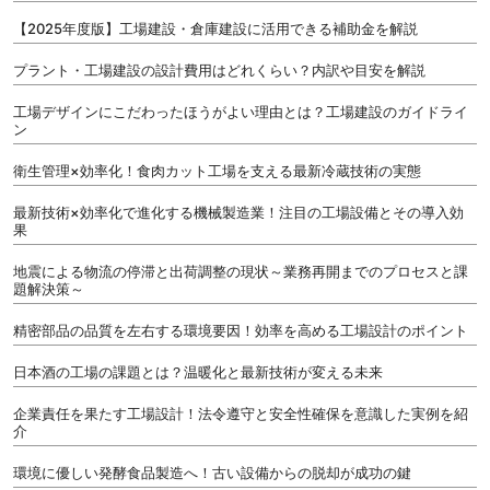
【2025年度版】工場建設・倉庫建設に活用できる補助金を解説
プラント・工場建設の設計費用はどれくらい？内訳や目安を解説
工場デザインにこだわったほうがよい理由とは？工場建設のガイドライ
ン
衛生管理×効率化！食肉カット工場を支える最新冷蔵技術の実態
最新技術×効率化で進化する機械製造業！注目の工場設備とその導入効
果
地震による物流の停滞と出荷調整の現状～業務再開までのプロセスと課
題解決策～
精密部品の品質を左右する環境要因！効率を高める工場設計のポイント
日本酒の工場の課題とは？温暖化と最新技術が変える未来
企業責任を果たす工場設計！法令遵守と安全性確保を意識した実例を紹
介
環境に優しい発酵食品製造へ！古い設備からの脱却が成功の鍵