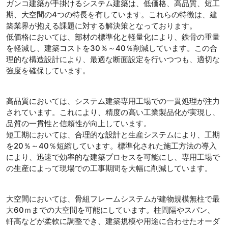
ガンコ建築が手掛けるシステム建築は、低価格、高品質、短工
期、大空間の4つの特長を有しています。これらの特徴は、建
築業界が抱える課題に対する解決策となっております。
低価格においては、部材の標準化と軽量化により、鉄骨の重量
を軽減し、建築コストを30％～40％削減しています。この合
理的な構造設計により、最適な断面設定を行いつつも、適切な
強度を確保しています。
高品質においては、システム建築専用工場での一貫処理が注力
されています。これにより、精度の高い工業製品化が実現し、
品質の一貫性と信頼性が向上しています。
短工期においては、合理的な設計と生産システムにより、工期
を20％～40％短縮しています。標準化された施工方法の導入
により、迅速で効率的な建築プロセスを可能にし、専用工場で
の生産によって現場での工事期間を大幅に削減しています。
大空間においては、骨組フレームシステムが建物規模無柱で最
大60ｍまでの大空間を可能にしています。柱間隔やスパン、
軒高などが柔軟に調整でき、建築規模や用途に合わせたオーダ