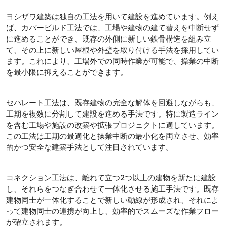
ヨシザワ建築は独自の工法を用いて建設を進めています。例え
ば、カバービルド工法では、工場や建物の建て替えを中断せず
に進めることができ、既存の外側に新しい鉄骨構造を組み立
て、その上に新しい屋根や外壁を取り付ける手法を採用してい
ます。これにより、工場外での同時作業が可能で、操業の中断
を最小限に抑えることができます。
セパレート工法は、既存建物の完全な解体を回避しながらも、
工期を複数に分割して建設を進める手法です。特に製造ライン
を含む工場や施設の改築や拡張プロジェクトに適しています。
この工法は工期の最適化と操業中断の最小化を両立させ、効率
的かつ安全な建築手法として注目されています。
コネクション工法は、離れて立つ2つ以上の建物を新たに建設
し、それらをつなぎ合わせて一体化させる施工手法です。既存
建物同士が一体化することで新しい動線が形成され、それによ
って建物同士の連携が向上し、効率的でスムーズな作業フロー
が確立されます。