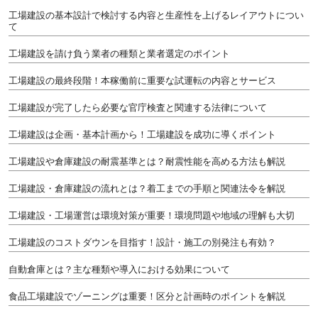
工場建設の基本設計で検討する内容と生産性を上げるレイアウトについ
て
工場建設を請け負う業者の種類と業者選定のポイント
工場建設の最終段階！本稼働前に重要な試運転の内容とサービス
工場建設が完了したら必要な官庁検査と関連する法律について
工場建設は企画・基本計画から！工場建設を成功に導くポイント
工場建設や倉庫建設の耐震基準とは？耐震性能を高める方法も解説
工場建設・倉庫建設の流れとは？着工までの手順と関連法令を解説
工場建設・工場運営は環境対策が重要！環境問題や地域の理解も大切
工場建設のコストダウンを目指す！設計・施工の別発注も有効？
自動倉庫とは？主な種類や導入における効果について
食品工場建設でゾーニングは重要！区分と計画時のポイントを解説