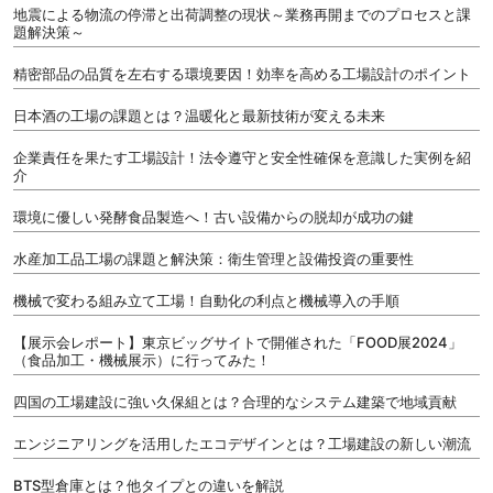
地震による物流の停滞と出荷調整の現状～業務再開までのプロセスと課
題解決策～
精密部品の品質を左右する環境要因！効率を高める工場設計のポイント
日本酒の工場の課題とは？温暖化と最新技術が変える未来
企業責任を果たす工場設計！法令遵守と安全性確保を意識した実例を紹
介
環境に優しい発酵食品製造へ！古い設備からの脱却が成功の鍵
水産加工品工場の課題と解決策：衛生管理と設備投資の重要性
機械で変わる組み立て工場！自動化の利点と機械導入の手順
【展示会レポート】東京ビッグサイトで開催された「FOOD展2024」
（食品加工・機械展示）に行ってみた！
四国の工場建設に強い久保組とは？合理的なシステム建築で地域貢献
エンジニアリングを活用したエコデザインとは？工場建設の新しい潮流
BTS型倉庫とは？他タイプとの違いを解説