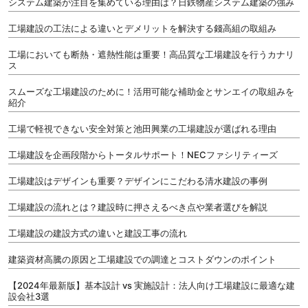
システム建築が注目を集めている理由は？日鉄物産システム建築の強み
工場建設の工法による違いとデメリットを解決する錢高組の取組み
工場においても断熱・遮熱性能は重要！高品質な工場建設を行うカナリ
ス
スムーズな工場建設のために！活用可能な補助金とサンエイの取組みを
紹介
工場で軽視できない安全対策と池田興業の工場建設が選ばれる理由
工場建設を企画段階からトータルサポート！NECファシリティーズ
工場建設はデザインも重要？デザインにこだわる清水建設の事例
工場建設の流れとは？建設時に押さえるべき点や業者選びを解説
工場建設の建設方式の違いと建設工事の流れ
建築資材高騰の原因と工場建設での調達とコストダウンのポイント
【2024年最新版】基本設計 vs 実施設計：法人向け工場建設に最適な建
設会社3選