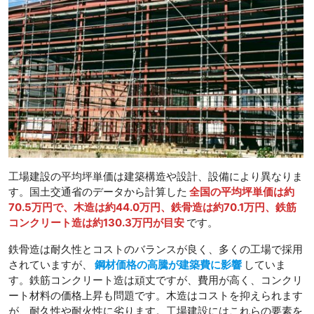
工場建設の平均坪単価は建築構造や設計、設備により異なりま
す。国土交通省のデータから計算した
全国の平均坪単価は約
70.5万円で、木造は約44.0万円、鉄骨造は約70.1万円、鉄筋
コンクリート造は約130.3万円が目安
です。
鉄骨造は耐久性とコストのバランスが良く、多くの工場で採用
されていますが、
鋼材価格の高騰が建築費に影響
していま
す。鉄筋コンクリート造は頑丈ですが、費用が高く、コンクリ
ート材料の価格上昇も問題です。木造はコストを抑えられます
が、耐久性や耐火性に劣ります。工場建設にはこれらの要素を