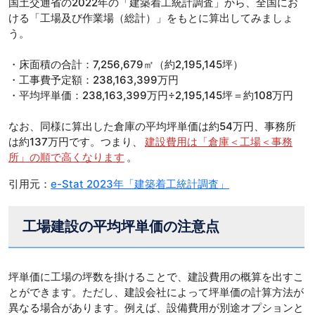
国土交通省の2022年の「建築着工統計調査」から、全国にお
ける「工場及び作業場（総計）」をもとに算出してみましょ
う。
・床面積の合計：7,256,679㎡（約2,195,145坪）
・工事費予定額：238,163,399万円
・平均坪単価：238,163,399万円÷2,195,145坪＝約108万円
なお、同様に算出した倉庫の平均坪単価は約54万円、事務所
は約137万円です。つまり、
建設費用は「倉庫＜工場＜事務
所」の順で高くなります
。
引用元：
e-Stat 2023年「建築着工統計調査」
工場建設の平均坪単価の注意点
坪単価に工場の坪数を掛けることで、建設費用の概算を出すこ
とができます。ただし、建設会社によって坪単価の計算方法が
異なる場合があります。例えば、設備費用が別途オプションと