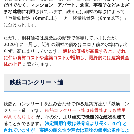
だけでなく、マンション、アパート、倉庫、事務所などさまざ
まな建物に利用
されています。鉄骨造は鋼材の厚さによって
「重量鉄骨造（6mm以上）」と「軽量鉄骨造（6mm以下）」
に分けられます。
ただし、鋼材価格は感染症の影響で停滞していましたが、
2020年に上昇し、近年の鋼材の価格はコロナ前の水準には戻
らず、高止まりしています。
鋼材の価格が高騰すると、それ
に伴い資材コストや建築コストが増加し、最終的には建築費全
体の上昇
に繋がります。
鉄筋コンクリート造
鉄筋とコンクリートを組み合わせて作る建築方法が「鉄筋コン
クリート造」です。
鉄筋コンクリート造は鉄骨造よりも費用
が高くなります
が、その分、
より頑丈で機能的な建物を建て
る
ことができます。
法定耐用年数は鉄骨造より長く、47年と
されていますが、実際の耐久性や寿命は建物の個別の条件によ