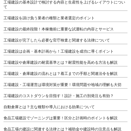
工場建設の基本設計で検討する内容と生産性を上げるレイアウトについ
て
工場建設を請け負う業者の種類と業者選定のポイント
工場建設の最終段階！本稼働前に重要な試運転の内容とサービス
工場建設が完了したら必要な官庁検査と関連する法律について
工場建設は企画・基本計画から！工場建設を成功に導くポイント
工場建設や倉庫建設の耐震基準とは？耐震性能を高める方法も解説
工場建設・倉庫建設の流れとは？着工までの手順と関連法令を解説
工場建設・工場運営は環境対策が重要！環境問題や地域の理解も大切
工場建設のコストダウンを目指す！設計・施工の別発注も有効？
自動倉庫とは？主な種類や導入における効果について
食品工場建設でゾーニングは重要！区分と計画時のポイントを解説
食品工場の建設に関連する法律とは？補助金や建設時の注意点も解説