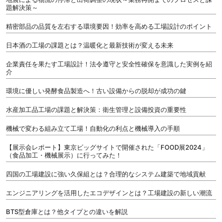
題解決策～
精密部品の品質を左右する環境要因！効率を高める工場設計のポイント
日本酒の工場の課題とは？温暖化と最新技術が変える未来
企業責任を果たす工場設計！法令遵守と安全性確保を意識した実例を紹
介
環境に優しい発酵食品製造へ！古い設備からの脱却が成功の鍵
水産加工品工場の課題と解決策：衛生管理と設備投資の重要性
機械で変わる組み立て工場！自動化の利点と機械導入の手順
【展示会レポート】東京ビッグサイトで開催された「FOOD展2024」
（食品加工・機械展示）に行ってみた！
四国の工場建設に強い久保組とは？合理的なシステム建築で地域貢献
エンジニアリングを活用したエコデザインとは？工場建設の新しい潮流
BTS型倉庫とは？他タイプとの違いを解説