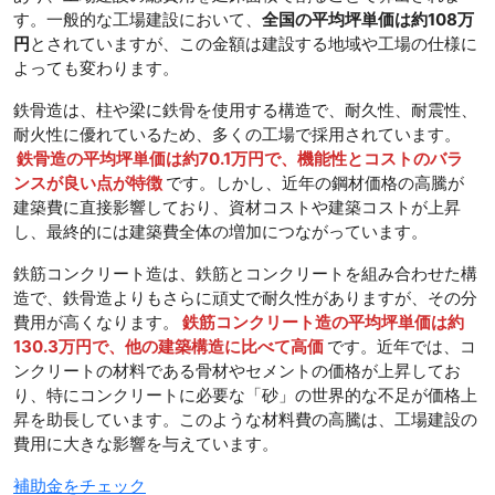
す。一般的な工場建設において、
全国の平均坪単価は約108万
円
とされていますが、この金額は建設する地域や工場の仕様に
よっても変わります。
鉄骨造は、柱や梁に鉄骨を使用する構造で、耐久性、耐震性、
耐火性に優れているため、多くの工場で採用されています。
鉄骨造の平均坪単価は約70.1万円で、機能性とコストのバラ
ンスが良い点が特徴
です。しかし、近年の鋼材価格の高騰が
建築費に直接影響しており、資材コストや建築コストが上昇
し、最終的には建築費全体の増加につながっています。
鉄筋コンクリート造は、鉄筋とコンクリートを組み合わせた構
造で、鉄骨造よりもさらに頑丈で耐久性がありますが、その分
費用が高くなります。
鉄筋コンクリート造の平均坪単価は約
130.3万円で、他の建築構造に比べて高価
です。近年では、コ
ンクリートの材料である骨材やセメントの価格が上昇してお
り、特にコンクリートに必要な「砂」の世界的な不足が価格上
昇を助長しています。このような材料費の高騰は、工場建設の
費用に大きな影響を与えています。
補助金をチェック