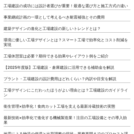
工場建設の成功には設計者選びが重要！最適な選び方と施工方式の違い
事業継続計画の一環として考えるべき耐震補強とその費用
建築デザインの進化と工場建設の新しいトレンドとは？
環境に優しい工場デザインとは？スマート工場で効率化とコスト削減を
実現
工場休憩室は必要？期待できる効果やレイアウト例をご紹介
【2025年度版】工場建設・倉庫建設に活用できる補助金を解説
プラント・工場建設の設計費用はどれくらい？内訳や目安を解説
工場デザインにこだわったほうがよい理由とは？工場建設のガイドライ
ン
衛生管理×効率化！食肉カット工場を支える最新冷蔵技術の実態
最新技術×効率化で進化する機械製造業！注目の工場設備とその導入効
果
地震による物流の停滞と出荷調整の現状～業務再開までのプロセスと課