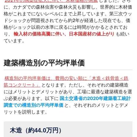
2021年の感染症拡大に伴い、木材価格が急騰
しました。さら
に、カナダでの森林虫害や森林火災も影響し、世界的に木材価
格がこれまでにないレベルにまで上昇しています。第三次ウッ
ドショックが問題視されてから約2年が経過した現在でも、価
格がショック以前の水準に戻るには時間がかかるとされてお
り、
輸入材の価格高騰に伴い、日本国産材の値上がり
も続い
ています。
建築構造別の平均坪単価
構造別の平均坪単価は、費用の安い順に「木造＜鉄骨造＜鉄
筋コンクリート」
となります。ただし、それぞれの建築構造
にはメリットとデメリットがあり、工場に最適な建築構造を選
ぶ必要があります。以下に
国土交通省の2020年建築着工統計
調査での構造別の平均坪単価
と、それぞれのメリットとデメ
リットを説明します。
木造（約44.0万円）